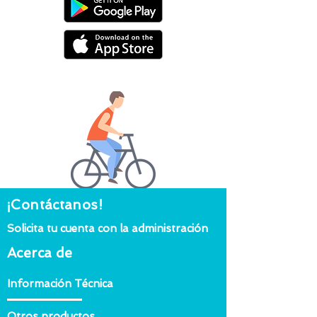
¡Contáctanos!
Solicita tu cuenta con la administración
Acerca de
Información Técnica
Otros productos