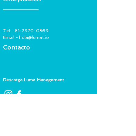
Tel -
81-2970-0569
Email -
hola@lumat.io
Contacto
Descarga Luma Management
© Luma Technologies 2019