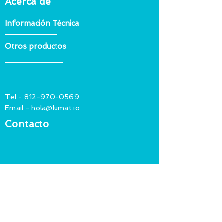
Acerca de
Información Técnica
Otros productos
Tel -
812-970-0569
Email -
hola@lumat.io
Contacto
Descarga Luma Management