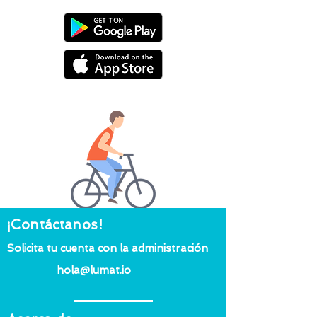
¡Contáctanos!
Solicita tu cuenta con la administración
hola@lumat.io